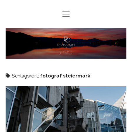
Menü
ÜBER MICH
öffnen
PORTFOLIO
PHOTOCRAFT
INFO
KONTAKT
PROJEKTE
Schlagwort:
fotograf steiermark
facebook
instagram
youtube
email